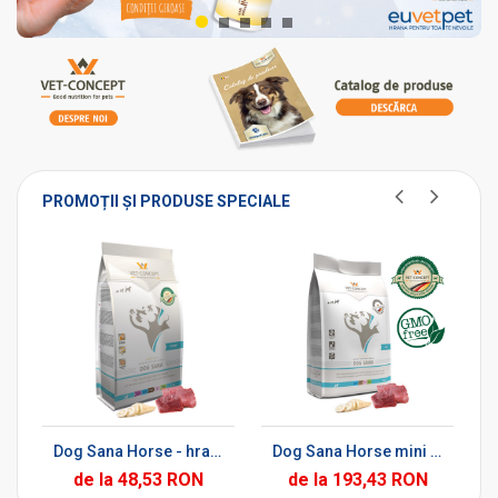
PROMOȚII ȘI PRODUSE SPECIALE
Ș
ADAUGĂ ÎN COȘ
ADAUGĂ ÎN COȘ
Dog Sana Horse - hrană uscată dietetică fară gluten, pentru câini
Dog Sana Horse mini - hrană uscată din cal, pentru câini
de la 48,53 RON
de la 193,43 RON