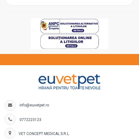
info@euvetpet.ro
0772223123
VET CONCEPT MEDICAL S.R.L.