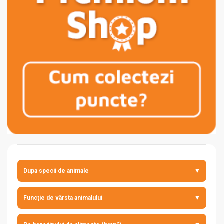
Dupa specii de animale
▼
câine
Funcție de vârsta animalului
▼
pisică