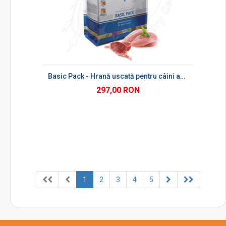
Basic Pack - Hrană uscată pentru câini adulți
297,00 RON
1
2
3
4
5