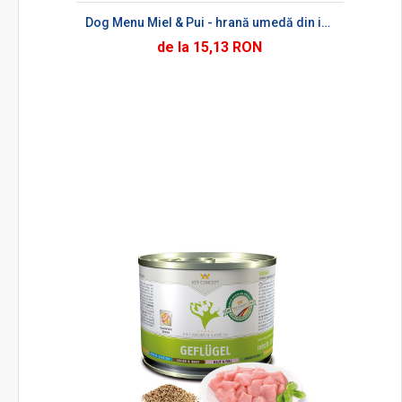
Dog Menu Miel & Pui - hrană umedă din inimă de miel și carne de pui pentru câini
de la 15,13 RON