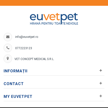
info@euvetpet.ro
0772223123
VET CONCEPT MEDICAL S.R.L.
+
INFORMAȚII
+
CONTACT
+
MY EUVETPET