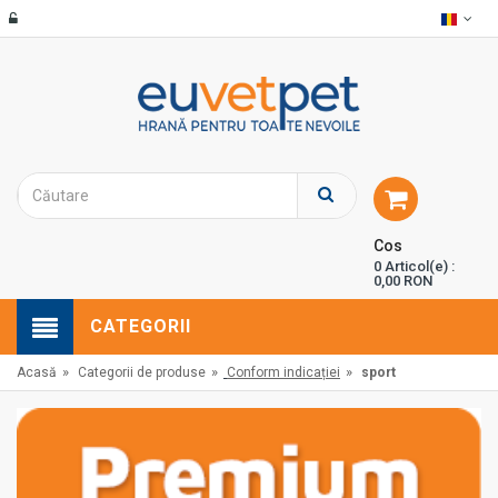
Cos
0 Articol(e) :
0,00 RON
CATEGORII
»
»
»
Acasă
Categorii de produse
Conform indicației
sport