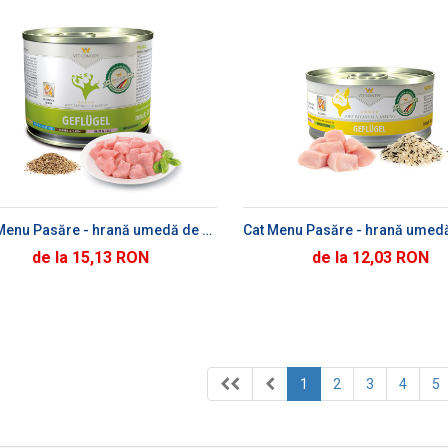
ADAUGĂ ÎN COȘ
ADAUGĂ ÎN CO
Dog Menu Pasăre - hrană umedă de pasăre pentru câini
de la 15,13 RON
de la 12,03 RON
1
2
3
4
5