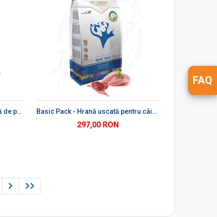
FAQ
Ș
Cat Menu Pasăre - hrană umedă de pasăre pentru pisici
Basic Pack - Hrană uscată pentru câini adulți
297,00 RON