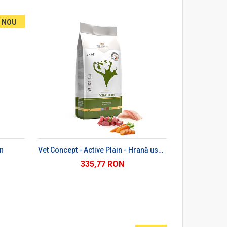
NOU
Ș
in
Vet Concept - Active Plain - Hrană uscată pentru câini adulți
335,77 RON