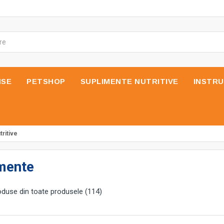
NSE
PETSHOP
SUPLIMENTE NUTRITIVE
INSTR
tritive
mente
duse din toate produsele (114)