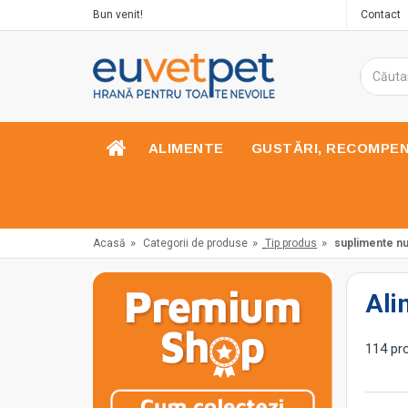
Bun venit!
Contact
ALIMENTE
GUSTĂRI, RECOMPE
»
»
»
Acasă
Categorii de produse
Tip produs
suplimente nu
Ali
114 pro