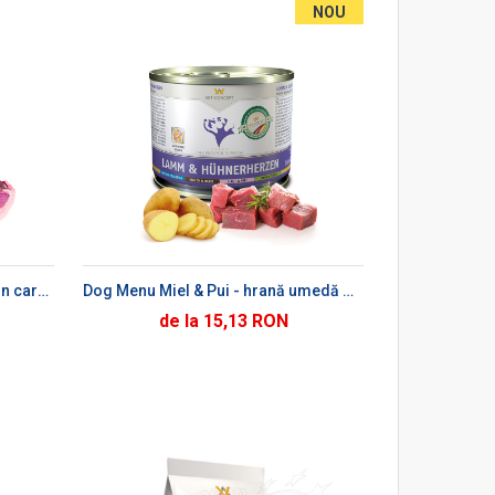
NOU
Ș
Cat Menu Miel - hrană umedă din carne de miel pentru pisici
Dog Menu Miel & Pui - hrană umedă din inimă de miel și carne de pui pentru câini
de la 15,13 RON